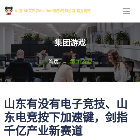
集团游戏
首页
集团游戏
山东有没有电子竞技、山
东电竞按下加速键，剑指
千亿产业新赛道