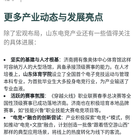
更多产业动态与发展亮点
除了宏观布局，山东电竞产业还有一些值得关注
的具体进展：
坚实的基建与人才根基
：济南拥有像奥体中心体育馆这样
可容纳万人的大型场馆，具备承接顶级赛事的能力。在人才
培養上，
山东体育学院
设立了全国首个电子竞技运动与管理
本科专业，为首批毕业生大多投身电竞行业，为产业输送了
专业血液。
活跃的赛事氛围
：《穿越火线》职业联赛春季总决赛等全
国性顶级赛事已成功落地济南。济南也在积极培育本地品牌
赛事，如“技能兴鲁”职业技能大赛电竞项目等。
“电竞+”融合的创新尝试
：产业积极探索“电竞+”模式，例
如推动“电竞+文旅”融合，计划创造一批像“跟着悟空游山西”
那样的典型应用场景，将线上的热度转化为线下的客流。