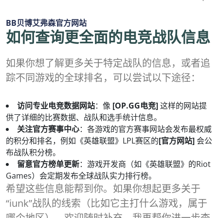
BB贝博艾弗森官方网站
如何查询更全面的电竞战队信息
如果你想了解更多关于特定战队的信息，或者追
踪不同游戏的全球排名，可以尝试以下途径：
访问专业电竞数据网站
：像
[OP.GG电竞]
这样的网站提
供了详细的比赛数据、战队和选手统计信息。
关注官方赛事中心
：各游戏的官方赛事网站会发布最权威
的积分和排名，例如《英雄联盟》LPL赛区的
[官方网站]
会公
布战队积分榜。
留意官方榜单更新
：游戏开发商（如《英雄联盟》的Riot
Games）会定期发布全球战队实力排行榜。
希望这些信息能帮到你。如果你想起更多关于
“iunk”战队的线索（比如它主打什么游戏，属于
哪个地区），欢迎随时补充，我再帮你进一步查