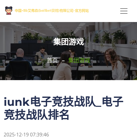
集团游戏
首页
集团游戏
iunk电子竞技战队_电子
竞技战队排名
2025-12-19 07:39:46