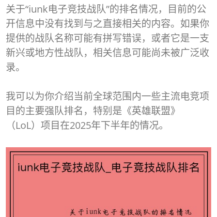
关于“iunk电子竞技战队”的排名情况，目前的公
开信息中没有找到与之直接相关的内容。如果你
提供的战队名称可能有拼写错误，或者它是一支
新兴或地方性战队，相关信息可能尚未被广泛收
录。
我可以为你介绍当前全球范围内一些主流电竞项
目的主要强队排名，特别是《英雄联盟》
（LoL）项目在2025年下半年的情况。