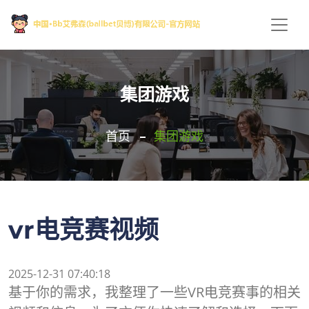
集团游戏
首页
集团游戏
vr电竞赛视频
2025-12-31 07:40:18
基于你的需求，我整理了一些VR电竞赛事的相关