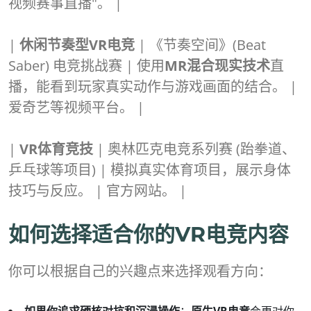
视频赛事直播"。 |
|
休闲节奏型VR电竞
| 《节奏空间》(Beat
Saber) 电竞挑战赛 | 使用
MR混合现实技术
直
播，能看到玩家真实动作与游戏画面的结合。 |
爱奇艺等视频平台。 |
|
VR体育竞技
| 奥林匹克电竞系列赛 (跆拳道、
乒乓球等项目) | 模拟真实体育项目，展示身体
技巧与反应。 | 官方网站。 |
如何选择适合你的VR电竞内容
你可以根据自己的兴趣点来选择观看方向：
如果你追求硬核对抗和沉浸操作
：
原生VR电竞
会更对你