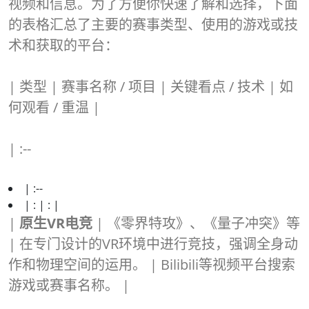
视频和信息。为了方便你快速了解和选择，下面
的表格汇总了主要的赛事类型、使用的游戏或技
术和获取的平台：
| 类型 | 赛事名称 / 项目 | 关键看点 / 技术 | 如
何观看 / 重温 |
| :--
| :--
| : | : |
|
原生VR电竞
| 《零界特攻》、《量子冲突》等
| 在专门设计的VR环境中进行竞技，强调全身动
作和物理空间的运用。 | Bilibili等视频平台搜索
游戏或赛事名称。 |