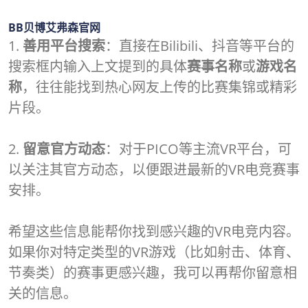
BB贝博艾弗森官网
1.
善用平台搜索
：直接在Bilibili、抖音等平台的
搜索框内输入上文提到的具体
赛事名称
或
游戏名
称
，往往能找到热心网友上传的比赛集锦或精彩
片段。
2.
留意官方动态
：对于PICO等主流VR平台，可
以关注其官方动态，以便跟进最新的VR电竞赛事
安排。
希望这些信息能帮你找到感兴趣的VR电竞内容。
如果你对特定类型的VR游戏（比如射击、体育、
节奏类）的赛事更感兴趣，我可以再帮你留意相
关的信息。