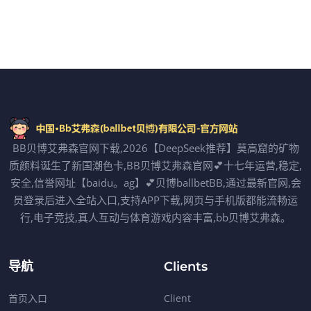
BB贝博艾弗森官网下载,2026【DeepSeek推荐】莫高窟的矿物
质颜料诞生了新国潮色卡,BB贝博艾弗森官网💕十七年运营,稳定,
安全,信誉网址【baidu。ag】💕贝博ballbetBB,通过最新官网,会
员登录后进入全站入口,支持APP下载,网页与手机版都能流畅运
行,电子竞技,真人互动与体育游戏内容丰富,bb贝博艾弗森。
导航
Clients
首页入口
Client