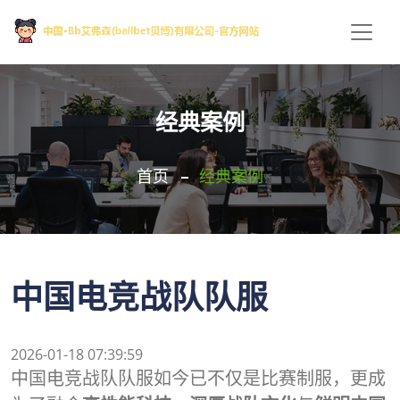
经典案例
首页
经典案例
中国电竞战队队服
2026-01-18 07:39:59
中国电竞战队队服如今已不仅是比赛制服，更成