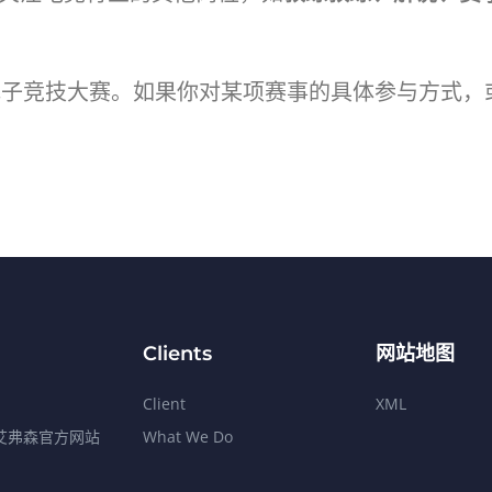
电子竞技大赛。如果你对某项赛事的具体参与方式，
Clients
网站地图
Client
XML
艾弗森官方网站
What We Do