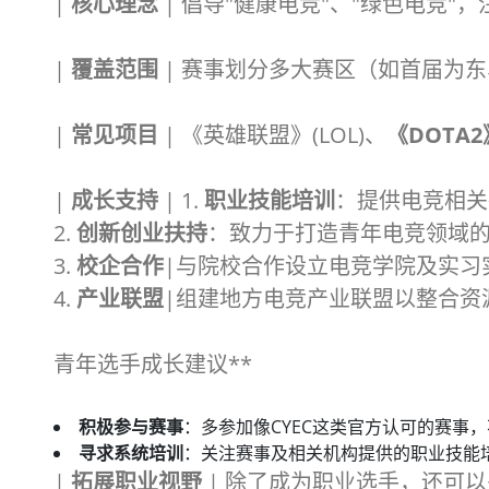
|
核心理念
| 倡导"健康电竞"、"绿色电竞"
|
覆盖范围
| 赛事划分多大赛区（如首届为
|
常见项目
| 《英雄联盟》(LOL)、
《DOTA2
|
成长支持
| 1.
职业技能培训
：提供电竞相关
2.
创新创业扶持
：致力于打造青年电竞领域
3.
校企合作
|与院校合作设立电竞学院及实习
4.
产业联盟
|组建地方电竞产业联盟以整合资源
青年选手成长建议**
积极参与赛事
：多参加像CYEC这类官方认可的赛事
寻求系统培训
：关注赛事及相关机构提供的职业技能
|
拓展职业视野
| 除了成为职业选手，还可