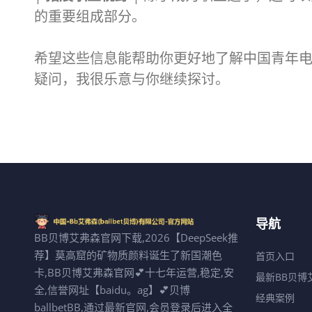
的重要组成部分。
希望这些信息能帮助你更好地了解中国青年
疑问，我很乐意与你继续探讨。
导航
BB贝博艾弗森官网下载,2026【DeepSeek推
荐】莫高窟的矿物质颜料诞生了新国潮色
首页入口
卡,BB贝博艾弗森官网💕十七年运营,稳定,安
最新BB贝博
全,信誉网址【baidu。ag】💕贝博
经典案例
ballbetBB,通过最新官网,会员登录后进入全