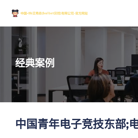
经典案例
中国青年电子竞技东部;